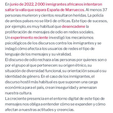
En
junio de 2022, 2 000 inmigrantes africanos intentaron
saltar la valla que separa España de Marruecos
. Al menos 37
personas murieron y cientos resultaron heridas. La policía
de ambos países no se libró de críticas. Este tipo de sucesos,
por ejemplo, es muy habitual que
desencadene
la
proliferación de mensajes de odio en redes sociales.
Un
experimento reciente
investigó los mecanismos
psicológicos de los discursos contra los inmigrantes y se
indagó cómo afecta a los usuarios de redes el tipo de
lenguaje de los mensajes y su viralidad.
El discurso de odio rechaza a las personas por quienes son o
por el grupo al que pertenecen: su origen étnico, su
situación de diversidad funcional, su orientación sexual o su
identidad de género. En el caso de los inmigrantes, el
discurso hostil más habitual es que suponen una carga
económica para el país, crean inseguridad y amenazan
nuestra cultura.
La creciente presencia en el entorno digital de este tipo de
mensajes nos obliga a entender cómo se expanden y cómo
afectan a nuestras actitudes y creencias.