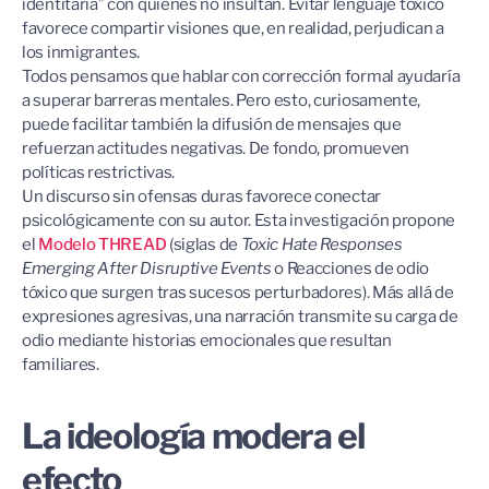
identitaria” con quienes no insultan. Evitar lenguaje tóxico
favorece compartir visiones que, en realidad, perjudican a
los inmigrantes.
Todos pensamos que hablar con corrección formal ayudaría
a superar barreras mentales. Pero esto, curiosamente,
puede facilitar también la difusión de mensajes que
refuerzan actitudes negativas. De fondo, promueven
políticas restrictivas.
Un discurso sin ofensas duras favorece conectar
psicológicamente con su autor. Esta investigación propone
el
Modelo THREAD
(siglas de
Toxic Hate Responses
Emerging After Disruptive Events
o Reacciones de odio
tóxico que surgen tras sucesos perturbadores). Más allá de
expresiones agresivas, una narración transmite su carga de
odio mediante historias emocionales que resultan
familiares.
La ideología modera el
efecto