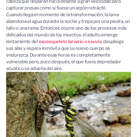
cabeza que disparan hacia delante a gran velocidad para
capturar presas como si fuese un arpón retráctil.
Cuando llega el momento de la transformación, la larva
abandona el agua durante la noche y trepa por una piedra, un
tallo o una rama. Entonces ocurre uno de los procesos más
delicados del mundo de los insectos: el adulto emerge
lentamente del
exoesqueleto larvario o exuvia
, despliega
sus alas y espera inmóvil a que su nuevo cuerpo se
endurezca. Durante esas horas es completamente
vulnerable pero, poco después, el que fuera depredador
acuático se adueña del aire.