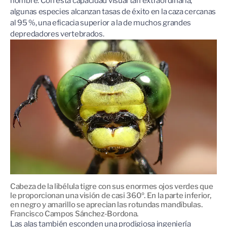
hombre. Con esta capacidad visual tan extraordinaria,
algunas especies alcanzan tasas de éxito en la caza cercanas
al 95 %, una eficacia superior a la de muchos grandes
depredadores vertebrados.
Cabeza de la libélula tigre con sus enormes ojos verdes que
le proporcionan una visión de casi 360º. En la parte inferior,
en negro y amarillo se aprecian las rotundas mandíbulas.
Francisco Campos Sánchez-Bordona.
Las alas también esconden una prodigiosa ingeniería