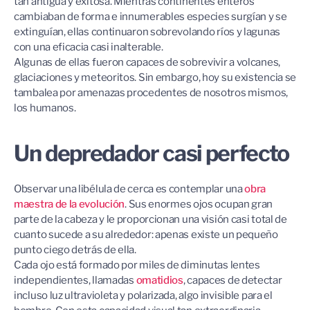
tan antigua y exitosa. Mientras continentes enteros
cambiaban de forma e innumerables especies surgían y se
extinguían, ellas continuaron sobrevolando ríos y lagunas
con una eficacia casi inalterable.
Algunas de ellas fueron capaces de sobrevivir a volcanes,
glaciaciones y meteoritos. Sin embargo, hoy su existencia se
tambalea por amenazas procedentes de nosotros mismos,
los humanos.
Un depredador casi perfecto
Observar una libélula de cerca es contemplar una
obra
maestra de la evolución
. Sus enormes ojos ocupan gran
parte de la cabeza y le proporcionan una visión casi total de
cuanto sucede a su alrededor: apenas existe un pequeño
punto ciego detrás de ella.
Cada ojo está formado por miles de diminutas lentes
independientes, llamadas
omatidios
, capaces de detectar
incluso luz ultravioleta y polarizada, algo invisible para el