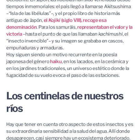
tiempos inmemoriales: el país llegó a llamarse Akitsushima
–“Isla de las libélulas”–, y el propio libro de historia más
antiguo de Japón,
el
Kojiki
(siglo VIII), recoge esa
denominación
. Para los samuráis,
representaban el valor y la
victoria
–hasta el punto de que las llamaban
kachimushi
, el
“insecto invencible”– y su imagen se grababa en cascos,
empuñaduras y armaduras.
Hoy siguen siendo un motivo recurrente en la poesía
japonesa del género
haiku
, en los lacados, en la cerámica y
en los jardines tradicionales, un universo estético donde la
fugacidad de su vuelo evoca el paso de las estaciones.
Los centinelas de nuestros
ríos
Hay que tener en cuenta otro aspecto de estos insectos y es
su extraordinaria sensibilidad a la salud del agua. Allí donde
desaparecen, casi siempre hay un ecosistema deteriorado.