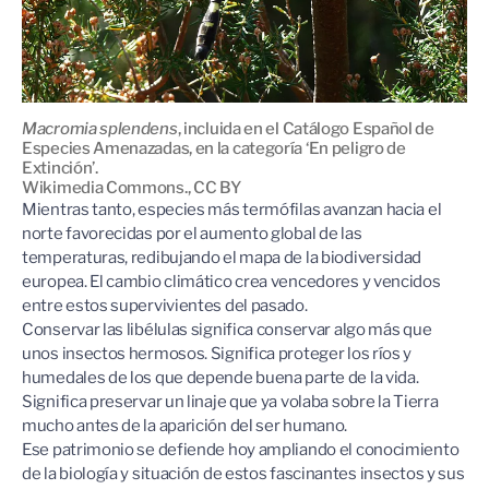
Macromia splendens
, incluida en el Catálogo Español de
Especies Amenazadas, en la categoría ‘En peligro de
Extinción’.
Wikimedia Commons.
,
CC BY
Mientras tanto, especies más termófilas avanzan hacia el
norte favorecidas por el aumento global de las
temperaturas, redibujando el mapa de la biodiversidad
europea. El cambio climático crea vencedores y vencidos
entre estos supervivientes del pasado.
Conservar las libélulas significa conservar algo más que
unos insectos hermosos. Significa proteger los ríos y
humedales de los que depende buena parte de la vida.
Significa preservar un linaje que ya volaba sobre la Tierra
mucho antes de la aparición del ser humano.
Ese patrimonio se defiende hoy ampliando el conocimiento
de la biología y situación de estos fascinantes insectos y sus