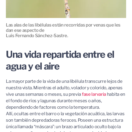
Las alas de las libélulas están recorridas por venas que les
dan ese aspecto de
Luís Fernando Sánchez-Sastre.
Una vida repartida entre el
agua y el aire
La mayor parte de la vida de una libélula transcurre lejos de
nuestra vista. Mientras el adulto, volador y colorido, apenas
vive unas semanas o meses, su previa
fase larvaria
habita en
el fondo de ríos y lagunas durante meses o años,
dependiendo de factores como la temperatura.
Allí, ocultas entre el barro o la vegetación acuática, las larvas
son también depredadoras feroces. Poseen una estructura
única llamada “máscara”: un brazo articulado oculto bajo la