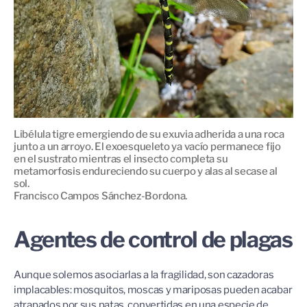
Libélula tigre emergiendo de su exuvia adherida a una roca
junto a un arroyo. El exoesqueleto ya vacío permanece fijo
en el sustrato mientras el insecto completa su
metamorfosis endureciendo su cuerpo y alas al secase al
sol.
Francisco Campos Sánchez-Bordona.
Agentes de control de plagas
Aunque solemos asociarlas a la fragilidad, son cazadoras
implacables: mosquitos, moscas y mariposas pueden acabar
atrapados por sus patas, convertidas en una especie de