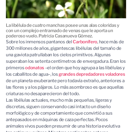
La libélula de cuatro manchas posee unas alas coloridas y
con un complejo entramado de venas que le aporta un
poderoso vuelo.
Patricia Casanueva Gómez.
Sobre los inmensos pantanos del
Carbonífero
, hace más de
300 millones de años, gigantescas libélulas del tamaño de
una gaviota patrullaban los cielos primitivos. Algunas
superaban los setenta centímetros de envergadura. Eran los
primeros
odonatos
–el orden que hoy agrupa a las libélulas y
los caballitos de agua–, los
grandes depredadores voladores
de un planeta exuberante pero todavía extraño, anteriores a
las flores y a los pájaros. Lo más asombroso es que aquellas
criaturas no desaparecieron del todo.
Las libélulas actuales, mucho más pequeñas, ligeras y
discretas, siguen conservando casi intacto un diseño
morfológico y de comportamiento que convirtió a sus
antepasados en máquinas de caza perfectas. Pocos
animales vivos pueden presumir de una historia evolutiva