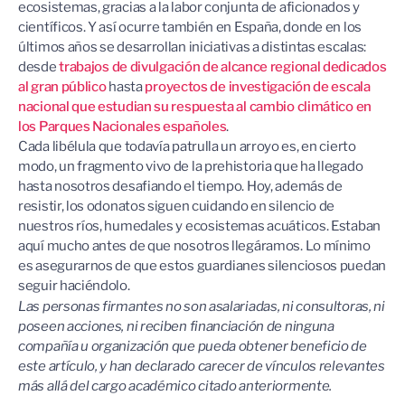
ecosistemas, gracias a la labor conjunta de aficionados y
científicos. Y así ocurre también en España, donde en los
últimos años se desarrollan iniciativas a distintas escalas:
desde
trabajos de divulgación de alcance regional dedicados
al gran público
hasta
proyectos de investigación de escala
nacional que estudian su respuesta al cambio climático en
los Parques Nacionales españoles
.
Cada libélula que todavía patrulla un arroyo es, en cierto
modo, un fragmento vivo de la prehistoria que ha llegado
hasta nosotros desafiando el tiempo. Hoy, además de
resistir, los odonatos siguen cuidando en silencio de
nuestros ríos, humedales y ecosistemas acuáticos. Estaban
aquí mucho antes de que nosotros llegáramos. Lo mínimo
es asegurarnos de que estos guardianes silenciosos puedan
seguir haciéndolo.
Las personas firmantes no son asalariadas, ni consultoras, ni
poseen acciones, ni reciben financiación de ninguna
compañía u organización que pueda obtener beneficio de
este artículo, y han declarado carecer de vínculos relevantes
más allá del cargo académico citado anteriormente.