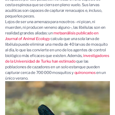
cesta espinosa que se cierra en pleno vuelo. Sus larvas
acuáticas son capaces de capturar renacuajos e, incluso,
pequeños peces.
Lejos de ser una amenaza para nosotros –ni pican, ni
muerden, ni producen veneno alguno–, las libélulas son en
realidad grandes aliadas: un
metaanálisis publicado en
Journal of Animal Ecology
calcula que una sola larva de
libélula puede eliminar una media de 40 larvas de mosquito
al día, lo que las convierte en uno de los agentes de control
biológico más eficaces que existen. Además,
investigadores
de la Universidad de Turku han estimado
que las
poblaciones de cazadores en un solo estanque pueden
capturar cerca de 700 000 mosquitos y
quíronomos
en un
único verano.