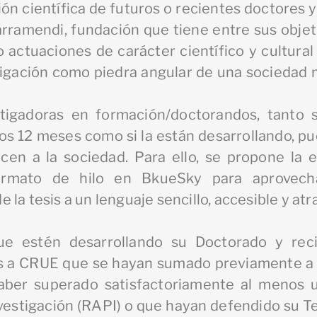
ón científica de futuros o recientes doctores 
arramendi, fundación que tiene entre sus obje
 actuaciones de carácter científico y cultura
stigación como piedra angular de una sociedad m
tigadoras en formación/doctorandos, tanto s
mos 12 meses como si la están desarrollando, p
en a la sociedad. Para ello, se propone la 
formato de hilo en BkueSky para aprovech
a tesis a un lenguaje sencillo, accesible y atra
que estén desarrollando su Doctorado y rec
as a CRUE que se hayan sumado previamente a 
aber superado satisfactoriamente al menos u
estigación (RAPI) o que hayan defendido su Te