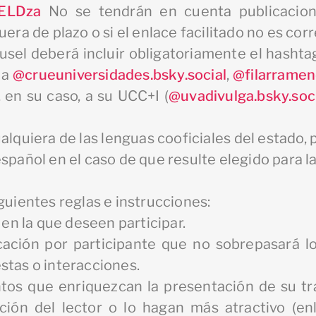
MELDza
No se tendrán en cuenta publicacion
era de plazo o si el enlace facilitado no es corr
rusel deberá incluir obligatoriamente el hashtag
 a
@crueuniversidades.bsky.social
,
@filarramend
, en su caso, a su UCC+I (
@uvadivulga.bsky.soc
ualquiera de las lenguas cooficiales del estado,
spañol en el caso de que resulte elegido para la
guientes reglas e instrucciones:
 en la que deseen participar.
cación por participante que no sobrepasará 
stas o interacciones.
tos que enriquezcan la presentación de su trab
ión del lector o lo hagan más atractivo (en