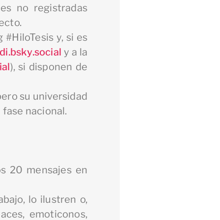
es no registradas
ecto.
 #HiloTesis y, si es
i.bsky.social
y a la
ial
), si disponen de
 pero su universidad
 fase nacional.
los 20 mensajes en
ajo, lo ilustren o,
laces, emoticonos,